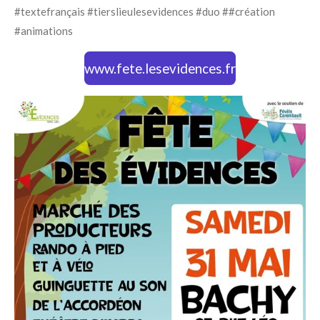
#textefrançais #tierslieulesevidences #duo ##création
#animations
www.fete.lesevidences.fr