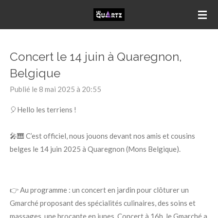
Passer
au
contenu
principal
Concert le 14 juin à Quaregnon,
Belgique
Publié le 8 mai 2025 à 20:55
🎈Hello les terriens !
🎤🎹 C’est officiel, nous jouons devant nos amis et cousins
belges le 14 juin 2025 à Quaregnon (Mons Belgique).
👉 Au programme : un concert en jardin pour clôturer un
Gmarché proposant des spécialités culinaires, des soins et
massages, une brocante en junes. Concert à 16h, le Gmarché a