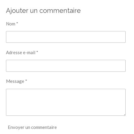
r
r
r
r
t
t
t
t
Ajouter un commentaire
a
a
a
a
g
g
g
g
e
e
e
e
Nom *
r
r
r
r
Adresse e-mail *
Message *
Envoyer un commentaire